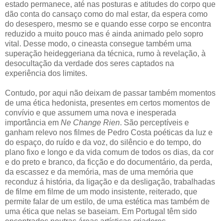
estado permanece, até nas posturas e atitudes do corpo que
dão conta do cansaço como do mal estar, da espera como
do desespero, mesmo se e quando esse corpo se encontra
reduzido a muito pouco mas é ainda animado pelo sopro
vital. Desse modo, o cineasta consegue também uma
superação heideggeriana da técnica, rumo à revelação, à
desocultação da verdade dos seres captados na
experiência dos limites.
Contudo, por aqui não deixam de passar também momentos
de uma ética hedonista, presentes em certos momentos de
convívio e que assumem uma nova e inesperada
importância em
Ne Change Rien
. São perceptíveis e
ganham relevo nos filmes de Pedro Costa poéticas da luz e
do espaço, do ruído e da voz, do silêncio e do tempo, do
plano fixo e longo e da vida comum de todos os dias, da cor
e do preto e branco, da ficção e do documentário, da perda,
da escassez e da memória, mas de uma memória que
reconduz á história, da ligação e da desligação, trabalhadas
de filme em filme de um modo insistente, reiterado, que
permite falar de um estilo, de uma estética mas também de
uma ética que nelas se baseiam. Em Portugal têm sido