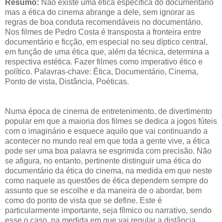
Resumo:
Não existe uma ética específica do documentário
mas a ética do cinema abrange a dele, sem ignorar as
regras de boa conduta recomendáveis no documentário.
Nos filmes de Pedro Costa é transposta a fronteira entre
documentário e ficção, em especial no seu díptico central,
em função de uma ética que, além da técnica, determina a
respectiva estética. Fazer filmes como imperativo ético e
político. Palavras-chave: Ética, Documentário, Cinema,
Ponto de vista, Distância, Poéticas.
Numa época de cinema de entretenimento, de divertimento
popular em que a maioria dos filmes se dedica a jogos fúteis
com o imaginário e esquece aquilo que vai continuando a
acontecer no mundo real em que toda a gente vive, a ética
pode ser uma boa palavra se esgrimida com precisão. Não
se afigura, no entanto, pertinente distinguir uma ética do
documentário da ética do cinema, na medida em que neste
como naquele as questões de ética dependem sempre do
assunto que se escolhe e da maneira de o abordar, bem
como do ponto de vista que se define. Este é
particularmente importante, seja fílmico ou narrativo, sendo
esse o caso, na medida em que vai regular a distância