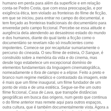
humano em perda para além da superfície e em relação
conta-se Pedro Costa, que com essa preocupação, e por
exigência ética, tem violado as fronteiras do filme de ficção,
em que se iniciou, para entrar no campo do documental, e
tem forçado as fronteiras tradicionais do documentário para
enveredar pelo campo ficcional. Percebe-se essa atitude e
aurgência dela atendendo ao desastroso estado do mundo
e dos humanos, diante do qual tanto a ficção como o
documentário se revelam não só insuficientes como
impotentes. Comece-se por recapitular sumariamente o
percurso do cineasta. O seu filme de estreia,
O Sangue
, é
construído sobre a memória da vida e do cinema, mas
desde logo estabelece um excepcional domínio de
elementos fundamentais da linguagem cinematográfica,
nomeadamente o
fora de campo
e a
elipse.
Feito a preto e
branco num regime metálico e contrastado da imagem, este
é mais que um filme inaugural, um filme fundador de um
ponto de vista e de uma estética. Segue-se-lhe um outro
filme ficcional,
Casa de Lava
, que transpõe distâncias
geográficas em busca das origens, num gesto que continua
o do filme anterior mas remete aqui para outros espaços,
outra cultura, que é também documentalmente vista. Agora a