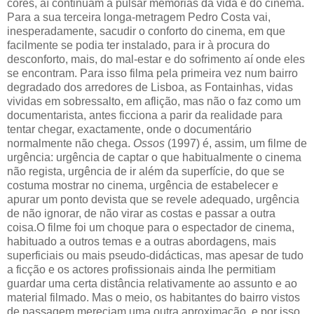
cores, aí continuam a pulsar memórias da vida e do cinema.
Para a sua terceira longa-metragem Pedro Costa vai,
inesperadamente, sacudir o conforto do cinema, em que
facilmente se podia ter instalado, para ir à procura do
desconforto, mais, do mal-estar e do sofrimento aí onde eles
se encontram. Para isso filma pela primeira vez num bairro
degradado dos arredores de Lisboa, as Fontainhas, vidas
vividas em sobressalto, em aflição, mas não o faz como um
documentarista, antes ficciona a parir da realidade para
tentar chegar, exactamente, onde o documentário
normalmente não chega.
Ossos
(1997) é, assim, um filme de
urgência: urgência de captar o que habitualmente o cinema
não regista, urgência de ir além da superfície, do que se
costuma mostrar no cinema, urgência de estabelecer e
apurar um ponto devista que se revele adequado, urgência
de não ignorar, de não virar as costas e passar a outra
coisa.O filme foi um choque para o espectador de cinema,
habituado a outros temas e a outras abordagens, mais
superficiais ou mais pseudo-didácticas, mas apesar de tudo
a ficção e os actores profissionais ainda lhe permitiam
guardar uma certa distância relativamente ao assunto e ao
material filmado. Mas o meio, os habitantes do bairro vistos
de passagem mereciam uma outra aproximação, e por isso