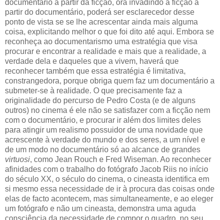
documentário a partir da ficção, ora invadindo a ficção a
partir do documentário, poderá ser esclarecedor desse
ponto de vista se se lhe acrescentar ainda mais alguma
coisa, explicitando melhor o que foi dito até aqui. Embora se
reconheça ao documentarismo uma estratégia que visa
procurar e encontrar a realidade e mais que a realidade, a
verdade dela e daqueles que a vivem, haverá que
reconhecer também que essa estratégia é limitativa,
constrangedora, porque obriga quem faz um documentário a
submeter-se à realidade. O que precisamente faz a
originalidade do percurso de Pedro Costa (e de alguns
outros) no cinema é ele não se satisfazer com a ficção nem
com o documentário, e procurar ir além dos limites deles
para atingir um realismo possuidor de uma novidade que
acrescente à verdade do mundo e dos seres, a um nível e
de um modo no documentário só ao alcance de grandes
virtuosi
, como Jean Rouch e Fred Wiseman. Ao reconhecer
afinidades com o trabalho do fotógrafo Jacob Riis no início
do século XX, o século do cinema, o cineasta identifica em
si mesmo essa necessidade de ir à procura das coisas onde
elas de facto acontecem, mas simultaneamente, e ao eleger
um fotógrafo e não um cineasta, demonstra uma aguda
consciência da necessidade de compor o quadro, no seu