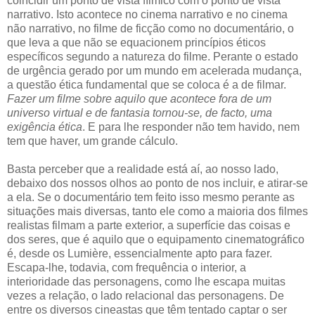
coincidir um ponto de vista fílmico com o ponto de vista
narrativo. Isto acontece no cinema narrativo e no cinema
não narrativo, no filme de ficção como no documentário, o
que leva a que não se equacionem princípios éticos
específicos segundo a natureza do filme. Perante o estado
de urgência gerado por um mundo em acelerada mudança,
a questão ética fundamental que se coloca é a de filmar.
Fazer um filme sobre aquilo que acontece fora de um
universo virtual e de fantasia tornou-se, de facto, uma
exigência ética
. E para lhe responder não tem havido, nem
tem que haver, um grande cálculo.
Basta perceber que a realidade está aí, ao nosso lado,
debaixo dos nossos olhos ao ponto de nos incluir, e atirar-se
a ela. Se o documentário tem feito isso mesmo perante as
situações mais diversas, tanto ele como a maioria dos filmes
realistas filmam a parte exterior, a superfície das coisas e
dos seres, que é aquilo que o equipamento cinematográfico
é, desde os Lumière, essencialmente apto para fazer.
Escapa-lhe, todavia, com frequência o interior, a
interioridade das personagens, como lhe escapa muitas
vezes a relação, o lado relacional das personagens. De
entre os diversos cineastas que têm tentado captar o ser