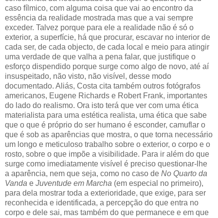
caso fílmico, com alguma coisa que vai ao encontro da
essência da realidade mostrada mas que a vai sempre
exceder. Talvez porque para ele a realidade não é só o
exterior, a superfície, há que procurar, escavar no interior de
cada ser, de cada objecto, de cada local e meio para atingir
uma verdade de que valha a pena falar, que justifique o
esforço dispendido porque surge como algo de novo, até aí
insuspeitado, não visto, não visível, desse modo
documentado. Aliás, Costa cita também outros fotógrafos
americanos, Eugene Richards e Robert Frank, importantes
do lado do realismo. Ora isto terá que ver com uma ética
materialista para uma estética realista, uma ética que sabe
que o que é próprio do ser humano é esconder, camuflar o
que é sob as aparências que mostra, o que torna necessário
um longo e meticuloso trabalho sobre o exterior, o corpo e o
rosto, sobre o que impõe a visibilidade. Para ir além do que
surge como imediatamente visível é preciso questionar-lhe
a aparência, nem que seja, como no caso de
No Quarto da
Vanda
e
Juventude em Marcha
(em especial no primeiro),
para dela mostrar toda a exterioridade, que exige, para ser
reconhecida e identificada, a percepção do que entra no
corpo e dele sai, mas também do que permanece e em que