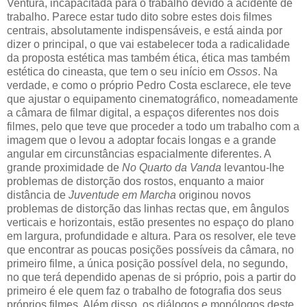
Ventura, incapacitada para o trabalho devido a acidente de
trabalho. Parece estar tudo dito sobre estes dois filmes
centrais, absolutamente indispensáveis, e está ainda por
dizer o principal, o que vai estabelecer toda a radicalidade
da proposta estética mas também ética, ética mas também
estética do cineasta, que tem o seu início em
Ossos
. Na
verdade, e como o próprio Pedro Costa esclarece, ele teve
que ajustar o equipamento cinematográfico, nomeadamente
a câmara de filmar digital, a espaços diferentes nos dois
filmes, pelo que teve que proceder a todo um trabalho com a
imagem que o levou a adoptar focais longas e a grande
angular em circunstâncias espacialmente diferentes. A
grande proximidade de
No Quarto da Vanda
levantou-lhe
problemas de distorção dos rostos, enquanto a maior
distância de
Juventude em Marcha
originou novos
problemas de distorção das linhas rectas que, em ângulos
verticais e horizontais, estão presentes no espaço do plano
em largura, profundidade e altura. Para os resolver, ele teve
que encontrar as poucas posições possíveis da câmara, no
primeiro filme, a única posição possível dela, no segundo,
no que terá dependido apenas de si próprio, pois a partir do
primeiro é ele quem faz o trabalho de fotografia dos seus
próprios filmes. Além disso, os diálogos e monólogos deste