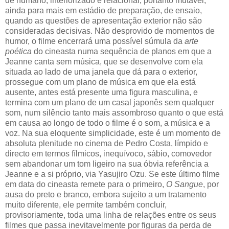
de humano, interiorizado e relacional, portanto mutável,
ainda para mais em estádio de preparação, de ensaio,
quando as questões de apresentação exterior não são
consideradas decisivas. Não desprovido de momentos de
humor, o filme encerrará uma possível súmula da
arte
poética
do cineasta numa sequência de planos em que a
Jeanne canta sem música, que se desenvolve com ela
situada ao lado de uma janela que dá para o exterior,
prossegue com um plano de música em que ela está
ausente, antes está presente uma figura masculina, e
termina com um plano de um casal japonês sem qualquer
som, num silêncio tanto mais assombroso quanto o que está
em causa ao longo de todo o filme é o som, a música e a
voz. Na sua eloquente simplicidade, este é um momento de
absoluta plenitude no cinema de Pedro Costa, límpido e
directo em termos fílmicos, inequívoco, sábio, comovedor
sem abandonar um tom ligeiro na sua óbvia referência a
Jeanne e a si próprio, via Yasujiro Ozu. Se este último filme
em data do cineasta remete para o primeiro,
O Sangue
, por
ausa do preto e branco, embora sujeito a um tratamento
muito diferente, ele permite também concluir,
provisoriamente, toda uma linha de relações entre os seus
filmes que passa inevitavelmente por figuras da perda de