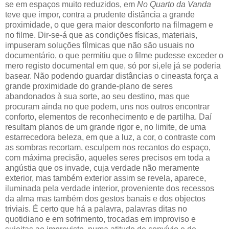
se em espaços muito reduzidos, em
No Quarto da Vanda
teve que impor, contra a prudente distância a grande
proximidade, o que gera maior desconforto na filmagem e
no filme. Dir-se-á que as condições físicas, materiais,
impuseram soluções fílmicas que não são usuais no
documentário, o que permitiu que o filme pudesse exceder o
mero registo documental em que, só por si,ele já se poderia
basear. Não podendo guardar distâncias o cineasta força a
grande proximidade do grande-plano de seres
abandonados à sua sorte, ao seu destino, mas que
procuram ainda no que podem, uns nos outros encontrar
conforto, elementos de reconhecimento e de partilha. Daí
resultam planos de um grande rigor e, no limite, de uma
estarrecedora beleza, em que a luz, a cor, o contraste com
as sombras recortam, esculpem nos recantos do espaço,
com máxima precisão, aqueles seres precisos em toda a
angústia que os invade, cuja verdade não meramente
exterior, mas também exterior assim se revela, aparece,
iluminada pela verdade interior, proveniente dos recessos
da alma mas também dos gestos banais e dos objectos
triviais. É certo que há a palavra, palavras ditas no
quotidiano e em sofrimento, trocadas em improviso e