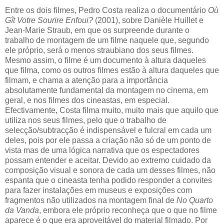
Entre os dois filmes, Pedro Costa realiza o documentário
Où
Gît Votre Sourire Enfoui?
(2001), sobre Danièle Huillet e
Jean-Marie Straub, em que os surpreende durante o
trabalho de montagem de um filme naquele que, segundo
ele próprio, será o menos straubiano dos seus filmes.
Mesmo assim, o filme é um documento à altura daqueles
que filma, como os outros filmes estão à altura daqueles que
filmam, e chama a atenção para a importância
absolutamente fundamental da montagem no cinema, em
geral, e nos filmes dos cineastas, em especial.
Efectivamente, Costa filma muito, muito mais que aquilo que
utiliza nos seus filmes, pelo que o trabalho de
selecção/subtracção é indispensável e fulcral em cada um
deles, pois por ele passa a criação não só de um ponto de
vista mas de uma lógica narrativa que os espectadores
possam entender e aceitar. Devido ao extremo cuidado da
composição visual e sonora de cada um desses filmes, não
espanta que o cineasta tenha podido responder a convites
para fazer instalações em museus e exposições com
fragmentos não utilizados na montagem final de
No Quarto
da Vanda
, embora ele próprio reconheça que o que no filme
aparece é o que era aproveitável do material filmado. Por