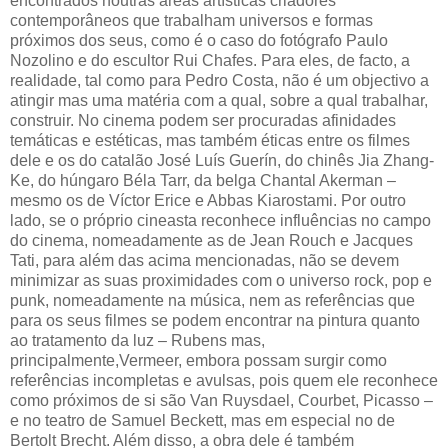
encontrados noutras áreas artísticas criadores
contemporâneos que trabalham universos e formas
próximos dos seus, como é o caso do fotógrafo Paulo
Nozolino e do escultor Rui Chafes. Para eles, de facto, a
realidade, tal como para Pedro Costa, não é um objectivo a
atingir mas uma matéria com a qual, sobre a qual trabalhar,
construir. No cinema podem ser procuradas afinidades
temáticas e estéticas, mas também éticas entre os filmes
dele e os do catalão José Luís Guerín, do chinês Jia Zhang-
Ke, do húngaro Béla Tarr, da belga Chantal Akerman –
mesmo os de Víctor Erice e Abbas Kiarostami. Por outro
lado, se o próprio cineasta reconhece influências no campo
do cinema, nomeadamente as de Jean Rouch e Jacques
Tati, para além das acima mencionadas, não se devem
minimizar as suas proximidades com o universo rock, pop e
punk, nomeadamente na música, nem as referências que
para os seus filmes se podem encontrar na pintura quanto
ao tratamento da luz – Rubens mas,
principalmente,Vermeer, embora possam surgir como
referências incompletas e avulsas, pois quem ele reconhece
como próximos de si são Van Ruysdael, Courbet, Picasso –
e no teatro de Samuel Beckett, mas em especial no de
Bertolt Brecht. Além disso, a obra dele é também