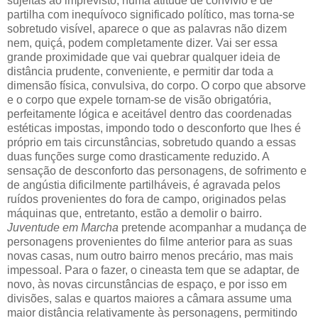
sujeitas ao imprevisto, numa atitude de convívio e de
partilha com inequívoco significado político, mas torna-se
sobretudo visível, aparece o que as palavras não dizem
nem, quiçá, podem completamente dizer. Vai ser essa
grande proximidade que vai quebrar qualquer ideia de
distância prudente, conveniente, e permitir dar toda a
dimensão física, convulsiva, do corpo. O corpo que absorve
e o corpo que expele tornam-se de visão obrigatória,
perfeitamente lógica e aceitável dentro das coordenadas
estéticas impostas, impondo todo o desconforto que lhes é
próprio em tais circunstâncias, sobretudo quando a essas
duas funções surge como drasticamente reduzido. A
sensação de desconforto das personagens, de sofrimento e
de angústia dificilmente partilháveis, é agravada pelos
ruídos provenientes do fora de campo, originados pelas
máquinas que, entretanto, estão a demolir o bairro.
Juventude em Marcha
pretende acompanhar a mudança de
personagens provenientes do filme anterior para as suas
novas casas, num outro bairro menos precário, mas mais
impessoal. Para o fazer, o cineasta tem que se adaptar, de
novo, às novas circunstâncias de espaço, e por isso em
divisões, salas e quartos maiores a câmara assume uma
maior distância relativamente às personagens, permitindo