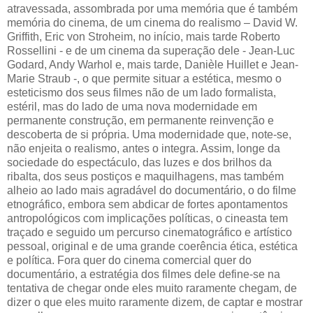
atravessada, assombrada por uma memória que é também
memória do cinema, de um cinema do realismo – David W.
Griffith, Eric von Stroheim, no início, mais tarde Roberto
Rossellini - e de um cinema da superação dele - Jean-Luc
Godard, Andy Warhol e, mais tarde, Danièle Huillet e Jean-
Marie Straub -, o que permite situar a estética, mesmo o
esteticismo dos seus filmes não de um lado formalista,
estéril, mas do lado de uma nova modernidade em
permanente construção, em permanente reinvenção e
descoberta de si própria. Uma modernidade que, note-se,
não enjeita o realismo, antes o integra. Assim, longe da
sociedade do espectáculo, das luzes e dos brilhos da
ribalta, dos seus postiços e maquilhagens, mas também
alheio ao lado mais agradável do documentário, o do filme
etnográfico, embora sem abdicar de fortes apontamentos
antropológicos com implicações políticas, o cineasta tem
traçado e seguido um percurso cinematográfico e artístico
pessoal, original e de uma grande coerência ética, estética
e política. Fora quer do cinema comercial quer do
documentário, a estratégia dos filmes dele define-se na
tentativa de chegar onde eles muito raramente chegam, de
dizer o que eles muito raramente dizem, de captar e mostrar