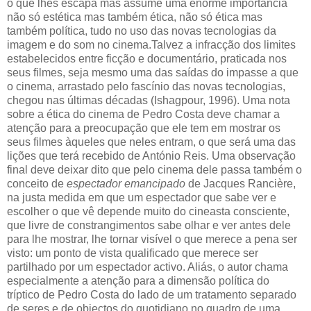
o que lhes escapa mas assume uma enorme importância
não só estética mas também ética, não só ética mas
também política, tudo no uso das novas tecnologias da
imagem e do som no cinema.Talvez a infracção dos limites
estabelecidos entre ficção e documentário, praticada nos
seus filmes, seja mesmo uma das saídas do impasse a que
o cinema, arrastado pelo fascínio das novas tecnologias,
chegou nas últimas décadas (Ishagpour, 1996). Uma nota
sobre a ética do cinema de Pedro Costa deve chamar a
atenção para a preocupação que ele tem em mostrar os
seus filmes àqueles que neles entram, o que será uma das
lições que terá recebido de António Reis. Uma observação
final deve deixar dito que pelo cinema dele passa também o
conceito de
espectador emancipado
de Jacques Rancière,
na justa medida em que um espectador que sabe ver e
escolher o que vê depende muito do cineasta consciente,
que livre de constrangimentos sabe olhar e ver antes dele
para lhe mostrar, lhe tornar visível o que merece a pena ser
visto: um ponto de vista qualificado que merece ser
partilhado por um espectador activo. Aliás, o autor chama
especialmente a atenção para a dimensão política do
tríptico de Pedro Costa do lado de um tratamento separado
de seres e de objectos do quotidiano no quadro de uma