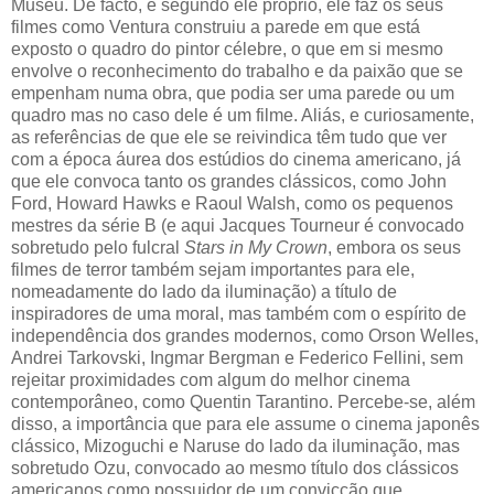
Museu. De facto, e segundo ele próprio, ele faz os seus
filmes como Ventura construiu a parede em que está
exposto o quadro do pintor célebre, o que em si mesmo
envolve o reconhecimento do trabalho e da paixão que se
empenham numa obra, que podia ser uma parede ou um
quadro mas no caso dele é um filme. Aliás, e curiosamente,
as referências de que ele se reivindica têm tudo que ver
com a época áurea dos estúdios do cinema americano, já
que ele convoca tanto os grandes clássicos, como John
Ford, Howard Hawks e Raoul Walsh, como os pequenos
mestres da série B (e aqui Jacques Tourneur é convocado
sobretudo pelo fulcral
Stars in My Crown
, embora os seus
filmes de terror também sejam importantes para ele,
nomeadamente do lado da iluminação) a título de
inspiradores de uma moral, mas também com o espírito de
independência dos grandes modernos, como Orson Welles,
Andrei Tarkovski, Ingmar Bergman e Federico Fellini, sem
rejeitar proximidades com algum do melhor cinema
contemporâneo, como Quentin Tarantino. Percebe-se, além
disso, a importância que para ele assume o cinema japonês
clássico, Mizoguchi e Naruse do lado da iluminação, mas
sobretudo Ozu, convocado ao mesmo título dos clássicos
americanos como possuidor de um convicção que