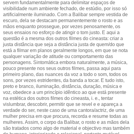
servem fundamentalmente para delimitar espaços de
visibilidade num ambiente fechado, de estúdio, por isso só
artificialmente iluminado. Com a Balibar sempre vestida de
escuro, dela se destacam permanentemente o rosto e as
mãos enquanto prossegue, por vezes penosamente, os
seus ensaios no esforço de atingir o tom justo. E aqui a
questão é a mesma dos outros filmes do cineasta: criar a
justa distância que seja a distância justa de quem/do que
está a filmar em planos geralmente longos, em que se nota
qualquer variação de atitude ou comportamento das
personagens. Sintomática embora naturalmente, a música,
pouco presente nos seus outros filmes, passa aqui para
primeiro plano, das nuances da voz a todo o som, todos os
sons, por vezes estridentes, da banda a tocar. E tudo isto,
preto e branco, iluminação, distância, duração, música e
voz, obedece a um princípio idêntico ao que está presente
na estética dos outros filmes do cineasta, i. e., tentar
vislumbrar, descobrir, permitir que se revel e e apareça a
verdade do ser, neste caso de uma cantora/actriz, de uma
mulher precisa em que procura, recorda e resume todas as
mulheres. Assim, o corpo da Balibar, o rosto e as mãos dela
são tratados como algo de material e objectivo mas também