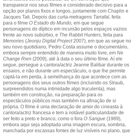
transparece nos seus filmes e considerado decisivo para a
opção por planos fixos e longos, juntamente com Chaplin e
Jacques Tati. Depois das curta-metragens
Tarrafal
, feita
para o filme
O Estado do Mundo,
em que segue
personagens do díptico em incursão pelos espaços vazios
frente ao novo subúrbio, e
The Rabbit Hunters
, feita para
Memories
(
Jeonju Digital Project
2007), em que as segue no
seu novo quotidiano, Pedro Costa assume o documentário,
embora sempre entendido de maneira muito livre, em
Ne
Change Rien
(2009), até à data o seu último filme. Aí ele
segue, persegue a cantora/actriz Jeanne Balibar durante os
ensaios, e não durante um espectáculo, o que lhe permite
captá-la em perda, à semelhança do que acontece com as
personagens dos seus outros filmes (incluindo os Straub,
surpreendidos numa intimidade algo truculenta), mas
também em construção, na preparação para os
espectáculos públicos mas também na afinação de si
própria. O filme é uma declaração de amor do cineasta à
cantora/actriz francesa e tem a notável particularidade de
ser feito a preto e branco, como o fora
O Sangue
(1989),
embora aqui seja adoptada uma imagem escura, sombria,
manchada por escassas fontes de luz visíveis no plano, que